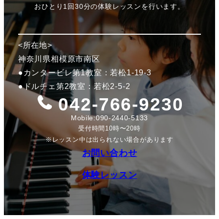
おひとり1回30分の体験レッスンを行います。
<所在地>
神奈川県相模原市南区
●カンタービレ第1教室：若松1-19-3
●ドルチェ第2教室：若松2-5-2
042-766-9230
Mobile:
090-2440-5133
受付時間10時〜20時
※レッスン中は出られない場合があります
お問い合わせ
体験レッスン