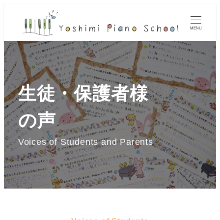
メ
イ
MENU
ン
コ
ン
テ
生徒・保護者様
ン
ツ
の声
へ
移
Voices of Students and Parents
動