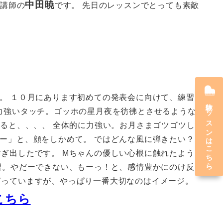
中田暁
、講師の
です。 先日のレッスンでとっても素敵
。 １０月にあります初めての発表会に向けて、練習を
体験レッスンはこちら
力強いタッチ。ゴッホの星月夜を彷彿とさせるような色
みると、、、、 全体的に力強い。お月さまゴツゴツして
ー」と、顔をしかめて。 ではどんな風に弾きたい？と
ぎ出したです。 Mちゃんの優しい心根に触れたような
習。やだーできない、もーっ！と、感情豊かにのけ反り
言っていますが、やっぱり一番大切なのはイメージ。
こちら