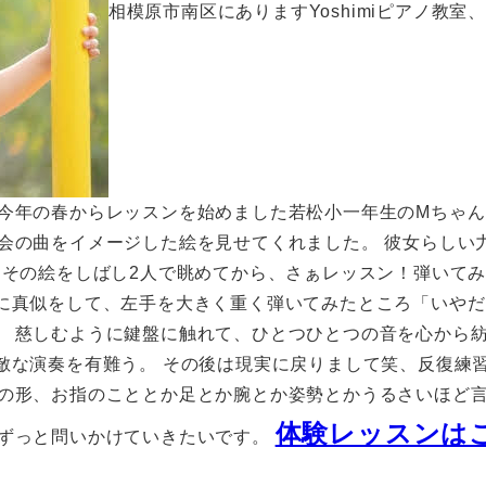
相模原市南区にありますYoshimiピアノ教室
 今年の春からレッスンを始めました若松小一年生のMちゃん
表会の曲をイメージした絵を見せてくれました。 彼女らしい
 その絵をしばし2人で眺めてから、さぁレッスン！弾いて
裟に真似をして、左手を大きく重く弾いてみたところ「いやだ
。 慈しむように鍵盤に触れて、ひとつひとつの音を心から紡
素敵な演奏を有難う。 その後は現実に戻りまして笑、反復練
手の形、お指のこととか足とか腕とか姿勢とかうるさいほど
体験レッスンは
もずっと問いかけていきたいです。