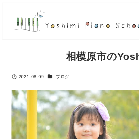
メ
イ
ン
コ
ン
テ
相模原市のYo
ン
ツ
へ
カテゴリー
2021-08-09
ブログ
投稿日
移
動