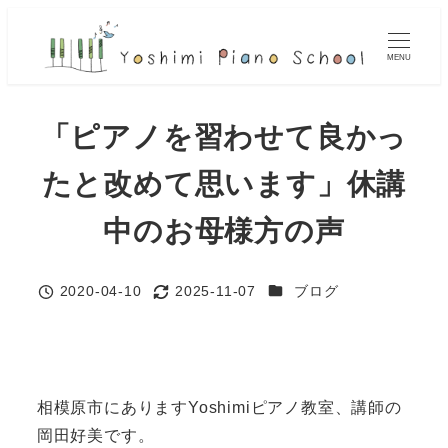
メ
イ
MENU
ン
コ
「ピアノを習わせて良かっ
ン
テ
たと改めて思います」休講
ン
ツ
中のお母様方の声
へ
移
カテゴリー
2020-04-10
2025-11-07
ブログ
動
投稿日
更新日
相模原市にありますYoshimiピアノ教室、講師の
岡田好美です。