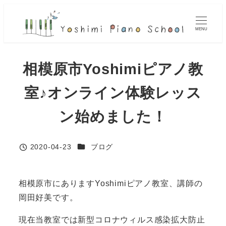
メ
イ
MENU
ン
コ
相模原市Yoshimiピアノ教
ン
テ
室♪オンライン体験レッス
ン
ツ
ン始めました！
へ
移
カテゴリー
2020-04-23
ブログ
動
投稿日
相模原市にありますYoshimiピアノ教室、講師の
岡田好美です。
現在当教室では新型コロナウィルス感染拡大防止