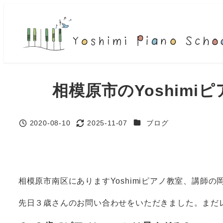
メ
イ
ン
コ
ン
テ
相模原市のYoshim
ン
ツ
へ
カテゴリー
2020-08-10
2025-11-07
ブログ
投稿日
更新日
移
動
相模原市南区にありますYoshimiピアノ教室、講師の
先日３歳さんのお問い合わせをいただきました。まだ