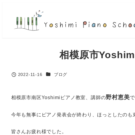
メ
イ
ン
コ
ン
テ
相模原市Yosh
ン
ツ
へ
カテゴリー
2022-11-16
ブログ
投稿日
移
動
野村恵美
相模原市南区Yoshimiピアノ教室、講師の
で
今年も無事にピアノ発表会が終わり、ほっとしたのも
皆さんお疲れ様でした。