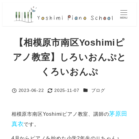
メ
イ
MENU
ン
コ
【相模原市南区Yoshimiピ
ン
テ
アノ教室】しろいおんぷと
ン
ツ
くろいおんぷ
へ
移
カテゴリー
2023-06-22
2025-11-07
ブログ
動
投稿日
更新日
茅原田
相模原市南区Yoshimiピアノ教室、講師の
真衣
です。
4月からピアノを始めた小学2年生のＵちゃん♪