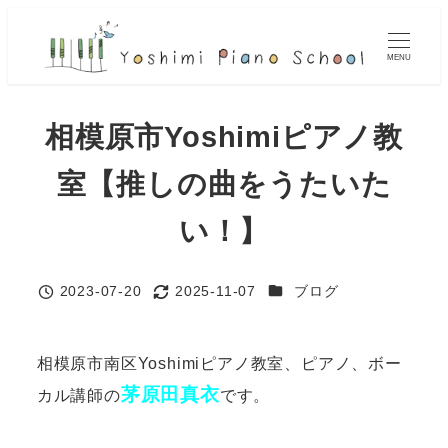
メ
イ
MENU
ン
コ
相模原市Yoshimiピアノ教
ン
テ
室【推しの曲をうたいた
ン
ツ
い！】
へ
移
カテゴリー
2023-07-20
2025-11-07
ブログ
動
投稿日
更新日
相模原市南区Yoshimiピアノ教室、ピアノ、ボー
茅原田真衣
カル講師の
です。