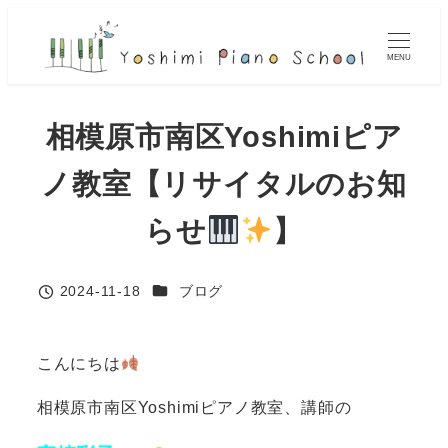
メ
イ
MENU
ン
コ
相模原市南区Yoshimiピア
ン
テ
ノ教室【リサイタルのお知
ン
ツ
らせ
】
へ
移
カテゴリー
2024-11-18
ブログ
動
投稿日
こんにちは
相模原市南区Yoshimiピアノ教室、講師の