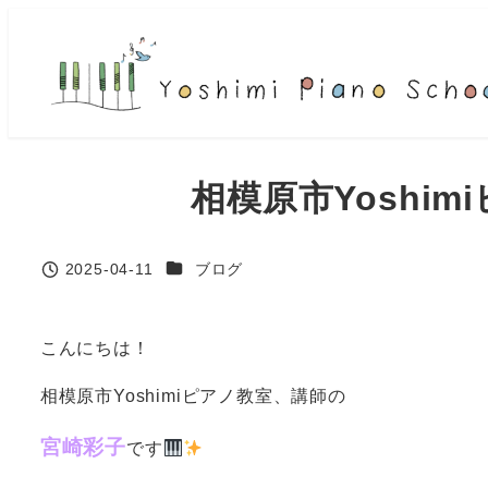
メ
イ
ン
コ
ン
テ
相模原市Yoshim
ン
ツ
へ
カテゴリー
2025-04-11
ブログ
投稿日
移
動
こんにちは！
相模原市Yoshimiピアノ教室、講師の
宮崎彩子
です