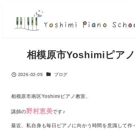
メ
イ
ン
コ
ン
テ
相模原市Yoshimiピ
ン
ツ
へ
カテゴリー
2026-02-09
ブログ
投稿日
移
動
相模原市南区Yoshimiピアノ教室、
野村恵美
講師の
です♪
最近、私自身も毎日ピアノに向かう時間を意識して作