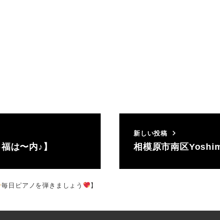
新しい投稿
♪福は〜内♪】
相模原市南区Yosh
毎日ピアノを弾きましょう
】