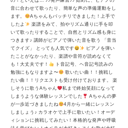
の！といえば… ♪♪発声練習♪♪ 始めに、ピアノの
音に合わせて歌ったり、簡単な声の準備運動をし
ます。
Aちゃんもバッチリできました！上手で
したよ
楽譜をみて、拍やリズム通りに手を叩
いて歌ったりすることで、自然とリズム感も身に
つきます♪ 講師がピアノで弾いた音を歌う 「音当
てクイズ」 とっても人気です
ピアノを弾い
たことがなかったり、楽譜や音符が読めなくて
も！大丈夫です！
ト音記号、ヘ音記号読みの
勉強にもなりますよ〜
歌いたい曲！！挑戦し
たい曲！！リクエストも受け付けております。 楽
しそうに歌うAちゃん
私まで終始笑顔になって
しまうような体験レッスンでした
Aちゃんの夢
が一歩近づきましたね
4月から一緒にレッスン
しましょう♪ カラオケで上手に歌いたい！オーデ
ィションに挑戦してみたい！本格的な発声や呼吸