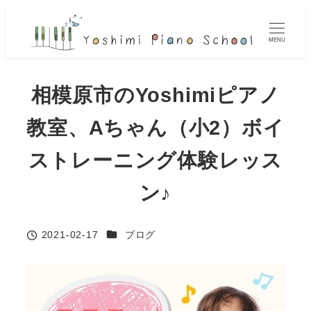
メ
イ
MENU
ン
コ
相模原市のYoshimiピアノ
ン
テ
教室、Aちゃん（小2）ボイ
ン
ツ
ストレーニング体験レッス
へ
ン♪
移
動
カテゴリー
2021-02-17
ブログ
投稿日