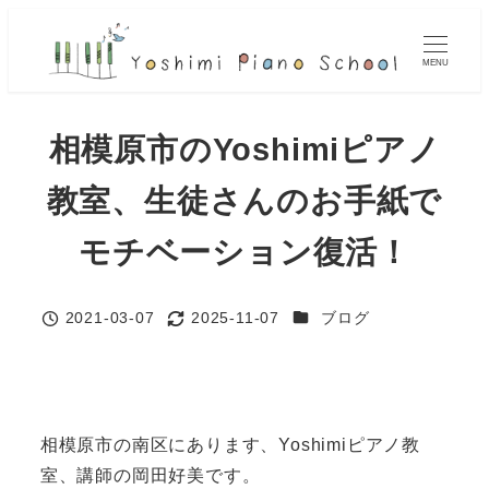
メ
イ
MENU
ン
コ
相模原市のYoshimiピアノ
ン
テ
教室、生徒さんのお手紙で
ン
ツ
モチベーション復活！
へ
移
カテゴリー
2021-03-07
2025-11-07
ブログ
動
投稿日
更新日
相模原市の南区にあります、Yoshimiピアノ教
室、講師の岡田好美です。